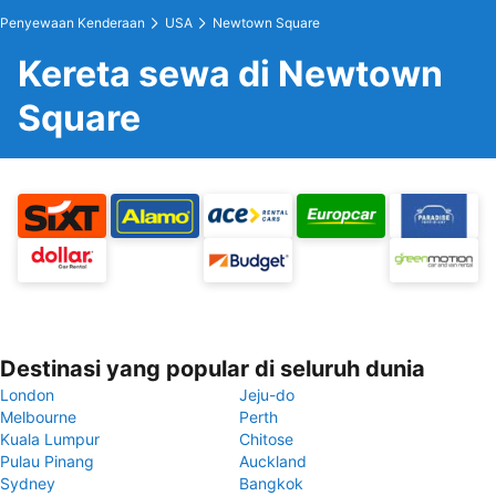
Penyewaan Kenderaan
USA
Newtown Square
Kereta sewa di Newtown
Square
Destinasi yang popular di seluruh dunia
London
Jeju-do
Melbourne
Perth
Kuala Lumpur
Chitose
Pulau Pinang
Auckland
Sydney
Bangkok