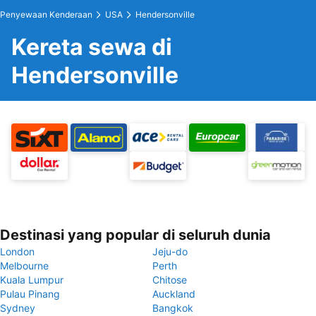
Penyewaan Kenderaan
USA
Hendersonville
Kereta sewa di
Hendersonville
Destinasi yang popular di seluruh dunia
London
Jeju-do
Melbourne
Perth
Kuala Lumpur
Chitose
Pulau Pinang
Auckland
Sydney
Bangkok