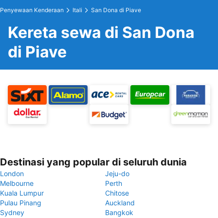
Penyewaan Kenderaan
Itali
San Dona di Piave
Kereta sewa di San Dona
di Piave
Destinasi yang popular di seluruh dunia
London
Jeju-do
Melbourne
Perth
Kuala Lumpur
Chitose
Pulau Pinang
Auckland
Sydney
Bangkok