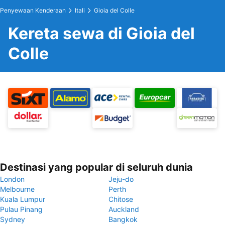
Penyewaan Kenderaan
Itali
Gioia del Colle
Kereta sewa di Gioia del
Colle
Destinasi yang popular di seluruh dunia
London
Jeju-do
Melbourne
Perth
Kuala Lumpur
Chitose
Pulau Pinang
Auckland
Sydney
Bangkok