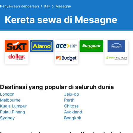
Penyewaan Kenderaan
Itali
Mesagne
Kereta sewa di Mesagne
Destinasi yang popular di seluruh dunia
London
Jeju-do
Melbourne
Perth
Kuala Lumpur
Chitose
Pulau Pinang
Auckland
Sydney
Bangkok