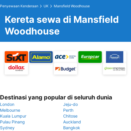
Penyewaan Kenderaan
UK
Mansfield Woodhouse
Kereta sewa di Mansfield
Woodhouse
Destinasi yang popular di seluruh dunia
London
Jeju-do
Melbourne
Perth
Kuala Lumpur
Chitose
Pulau Pinang
Auckland
Sydney
Bangkok