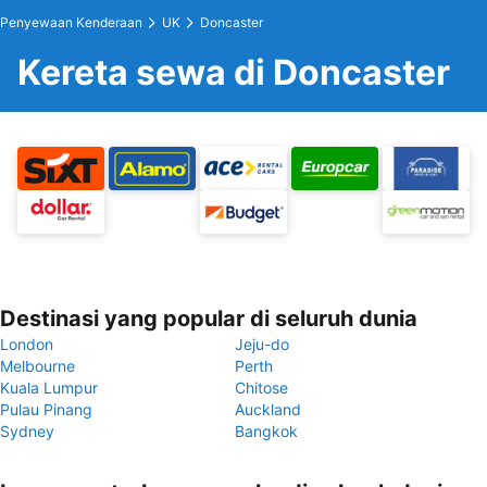
Penyewaan Kenderaan
UK
Doncaster
Kereta sewa di Doncaster
Destinasi yang popular di seluruh dunia
London
Jeju-do
Melbourne
Perth
Kuala Lumpur
Chitose
Pulau Pinang
Auckland
Sydney
Bangkok