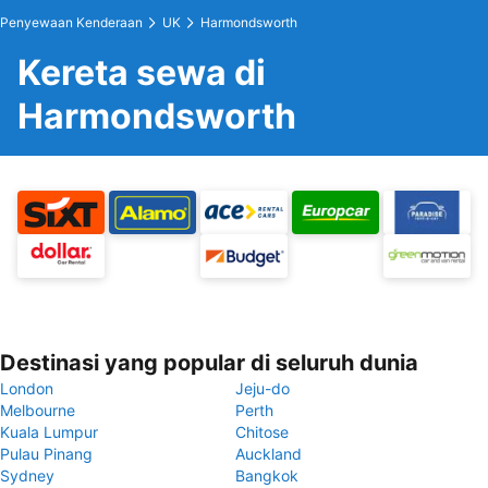
Penyewaan Kenderaan
UK
Harmondsworth
Kereta sewa di
Harmondsworth
Destinasi yang popular di seluruh dunia
London
Jeju-do
Melbourne
Perth
Kuala Lumpur
Chitose
Pulau Pinang
Auckland
Sydney
Bangkok