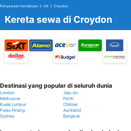
Penyewaan Kenderaan
UK
Croydon
Kereta sewa di Croydon
Destinasi yang popular di seluruh dunia
London
Jeju-do
Melbourne
Perth
Kuala Lumpur
Chitose
Pulau Pinang
Auckland
Sydney
Bangkok