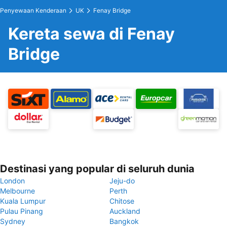
Penyewaan Kenderaan
UK
Fenay Bridge
Kereta sewa di Fenay
Bridge
Destinasi yang popular di seluruh dunia
London
Jeju-do
Melbourne
Perth
Kuala Lumpur
Chitose
Pulau Pinang
Auckland
Sydney
Bangkok