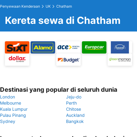
Penyewaan Kenderaan
UK
Chatham
Kereta sewa di Chatham
Destinasi yang popular di seluruh dunia
London
Jeju-do
Melbourne
Perth
Kuala Lumpur
Chitose
Pulau Pinang
Auckland
Sydney
Bangkok