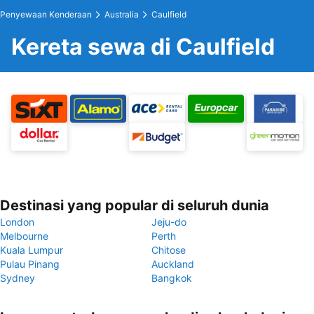
Penyewaan Kenderaan
Australia
Caulfield
Kereta sewa di Caulfield
Destinasi yang popular di seluruh dunia
London
Jeju-do
Melbourne
Perth
Kuala Lumpur
Chitose
Pulau Pinang
Auckland
Sydney
Bangkok