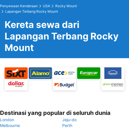
Penyewaan Kenderaan
USA
Rocky Mount
Lapangan Terbang Rocky Mount
Kereta sewa dari
Lapangan Terbang Rocky
Mount
Destinasi yang popular di seluruh dunia
London
Jeju-do
Melbourne
Perth