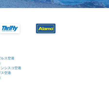
ゼルス空港
港
ランシスコ空港
ガス空港
港