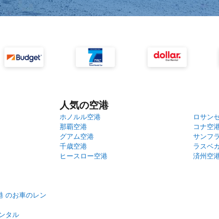
人気の空港
ホノルル空港
ロサン
那覇空港
コナ空
グアム空港
サンフ
千歳空港
ラスベ
ヒースロー空港
済州空
港 のお車のレン
ンタル