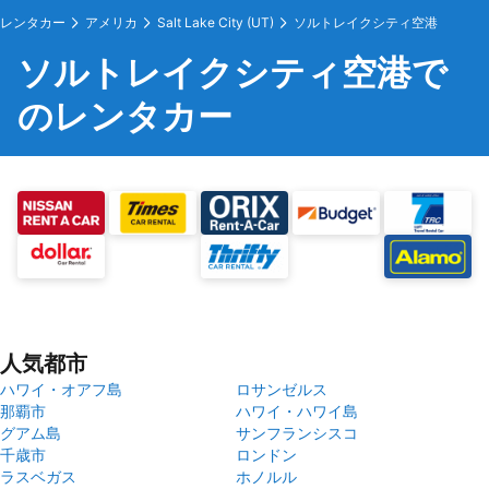
レンタカー
アメリカ
Salt Lake City (UT)
ソルトレイクシティ空港
ソルトレイクシティ空港で
のレンタカー
人気都市
ハワイ・オアフ島
ロサンゼルス
那覇市
ハワイ・ハワイ島
グアム島
サンフランシスコ
千歳市
ロンドン
ラスベガス
ホノルル