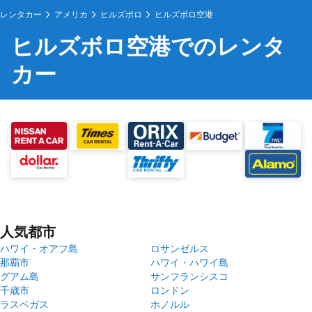
レンタカー
アメリカ
ヒルズボロ
ヒルズボロ空港
ヒルズボロ空港でのレンタ
カー
人気都市
ハワイ・オアフ島
ロサンゼルス
那覇市
ハワイ・ハワイ島
グアム島
サンフランシスコ
千歳市
ロンドン
ラスベガス
ホノルル