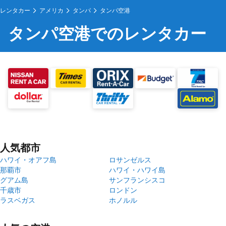
レンタカー
アメリカ
タンパ
タンパ空港
タンパ空港でのレンタカー
人気都市
ハワイ・オアフ島
ロサンゼルス
那覇市
ハワイ・ハワイ島
グアム島
サンフランシスコ
千歳市
ロンドン
ラスベガス
ホノルル