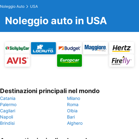
Noleggio Auto
USA
Noleggio auto in USA
Destinazioni principali nel mondo
Catania
Milano
Palermo
Roma
Cagliari
Olbia
Napoli
Bari
Brindisi
Alghero