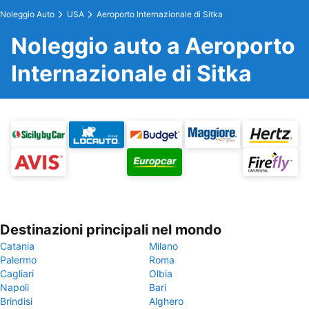
Noleggio Auto
USA
Aeroporto Internazionale di Sitka
Noleggio auto a Aeroporto
Internazionale di Sitka
Destinazioni principali nel mondo
Catania
Milano
Palermo
Roma
Cagliari
Olbia
Napoli
Bari
Brindisi
Alghero