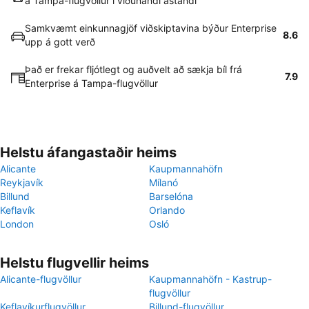
á Tampa-flugvöllur í viðunandi ástandi
Samkvæmt einkunnagjöf viðskiptavina býður Enterprise
8.6
upp á gott verð
Það er frekar fljótlegt og auðvelt að sækja bíl frá
7.9
Enterprise á Tampa-flugvöllur
Helstu áfangastaðir heims
Alicante
Kaupmannahöfn
Reykjavík
Mílanó
Billund
Barselóna
Keflavík
Orlando
London
Osló
Helstu flugvellir heims
Alicante-flugvöllur
Kaupmannahöfn - Kastrup-
flugvöllur
Keflavíkurflugvöllur
Billund-flugvöllur