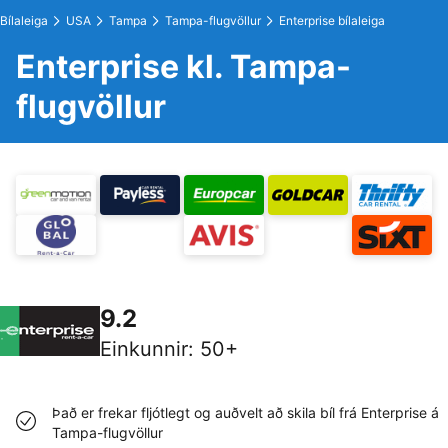
Bílaleiga
USA
Tampa
Tampa-flugvöllur
Enterprise bílaleiga
Enterprise kl. Tampa-
flugvöllur
9.2
Einkunnir
:
50+
Það er frekar fljótlegt og auðvelt að skila bíl frá Enterprise á
Tampa-flugvöllur