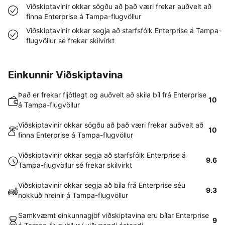
Viðskiptavinir okkar sögðu að það væri frekar auðvelt að
finna Enterprise á Tampa-flugvöllur
Viðskiptavinir okkar segja að starfsfólk Enterprise á Tampa-
flugvöllur sé frekar skilvirkt
Einkunnir Viðskiptavina
Það er frekar fljótlegt og auðvelt að skila bíl frá Enterprise
10
á Tampa-flugvöllur
Viðskiptavinir okkar sögðu að það væri frekar auðvelt að
10
finna Enterprise á Tampa-flugvöllur
Viðskiptavinir okkar segja að starfsfólk Enterprise á
9.6
Tampa-flugvöllur sé frekar skilvirkt
Viðskiptavinir okkar segja að bíla frá Enterprise séu
9.3
nokkuð hreinir á Tampa-flugvöllur
Samkvæmt einkunnagjöf viðskiptavina eru bílar Enterprise
9