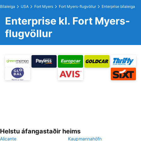
Bílaleiga
USA
Fort Myers
Fort Myers-flugvöllur
Enterprise bílaleiga
Enterprise kl. Fort Myers-
flugvöllur
Helstu áfangastaðir heims
Alicante
Kaupmannahöfn