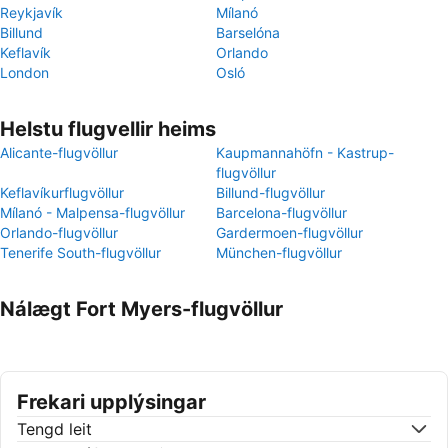
Reykjavík
Mílanó
Billund
Barselóna
Keflavík
Orlando
London
Osló
Helstu flugvellir heims
Alicante-flugvöllur
Kaupmannahöfn - Kastrup-
flugvöllur
Keflavíkurflugvöllur
Billund-flugvöllur
Mílanó - Malpensa-flugvöllur
Barcelona-flugvöllur
Orlando-flugvöllur
Gardermoen-flugvöllur
Tenerife South-flugvöllur
München-flugvöllur
Nálægt Fort Myers-flugvöllur
Frekari upplýsingar
Tengd leit