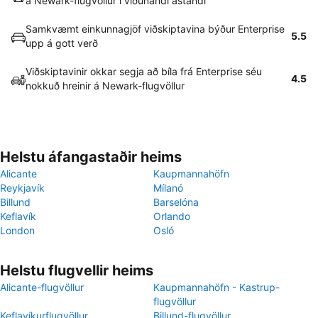
á Newark-flugvöllur í viðunandi ástandi
Samkvæmt einkunnagjöf viðskiptavina býður Enterprise
5.5
upp á gott verð
Viðskiptavinir okkar segja að bíla frá Enterprise séu
4.5
nokkuð hreinir á Newark-flugvöllur
Helstu áfangastaðir heims
Alicante
Kaupmannahöfn
Reykjavík
Mílanó
Billund
Barselóna
Keflavík
Orlando
London
Osló
Helstu flugvellir heims
Alicante-flugvöllur
Kaupmannahöfn - Kastrup-
flugvöllur
Keflavíkurflugvöllur
Billund-flugvöllur