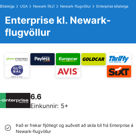
Bílaleiga
USA
Newark (NJ)
Newark-flugvöllur
Enterprise bílaleiga
Enterprise kl. Newark-
flugvöllur
6.6
Einkunnir
:
5+
Það er frekar fljótlegt og auðvelt að skila bíl frá Enterprise á
Newark-flugvöllur