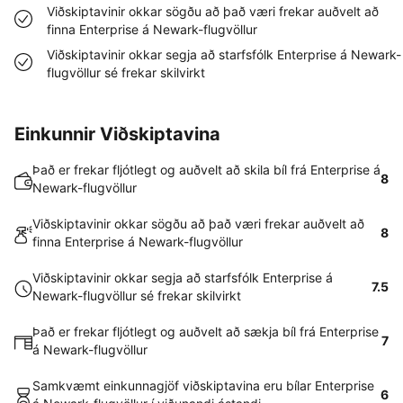
Viðskiptavinir okkar sögðu að það væri frekar auðvelt að
finna Enterprise á Newark-flugvöllur
Viðskiptavinir okkar segja að starfsfólk Enterprise á Newark-
flugvöllur sé frekar skilvirkt
Einkunnir Viðskiptavina
Það er frekar fljótlegt og auðvelt að skila bíl frá Enterprise á
8
Newark-flugvöllur
Viðskiptavinir okkar sögðu að það væri frekar auðvelt að
8
finna Enterprise á Newark-flugvöllur
Viðskiptavinir okkar segja að starfsfólk Enterprise á
7.5
Newark-flugvöllur sé frekar skilvirkt
Það er frekar fljótlegt og auðvelt að sækja bíl frá Enterprise
7
á Newark-flugvöllur
Samkvæmt einkunnagjöf viðskiptavina eru bílar Enterprise
6