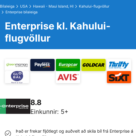
Bílaleiga
USA
Hawaii - Maui Island, HI
Kahului-flugvöllur
Enterprise bílaleiga
Enterprise kl. Kahului-
flugvöllur
8.8
Einkunnir
:
5+
Það er frekar fljótlegt og auðvelt að skila bíl frá Enterprise á