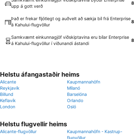
8
upp á gott verð
Það er frekar fljótlegt og auðvelt að sækja bíl frá Enterprise
8
á Kahului-flugvöllur
Samkvæmt einkunnagjöf viðskiptavina eru bílar Enterprise
8
á Kahului-flugvöllur í viðunandi ástandi
Helstu áfangastaðir heims
Alicante
Kaupmannahöfn
Reykjavík
Mílanó
Billund
Barselóna
Keflavík
Orlando
London
Osló
Helstu flugvellir heims
Alicante-flugvöllur
Kaupmannahöfn - Kastrup-
flugvöllur