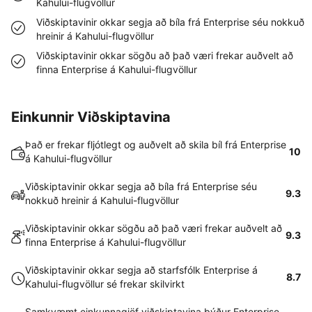
Kahului-flugvöllur
Viðskiptavinir okkar segja að bíla frá Enterprise séu nokkuð
hreinir á Kahului-flugvöllur
Viðskiptavinir okkar sögðu að það væri frekar auðvelt að
finna Enterprise á Kahului-flugvöllur
Einkunnir Viðskiptavina
Það er frekar fljótlegt og auðvelt að skila bíl frá Enterprise
10
á Kahului-flugvöllur
Viðskiptavinir okkar segja að bíla frá Enterprise séu
9.3
nokkuð hreinir á Kahului-flugvöllur
Viðskiptavinir okkar sögðu að það væri frekar auðvelt að
9.3
finna Enterprise á Kahului-flugvöllur
Viðskiptavinir okkar segja að starfsfólk Enterprise á
8.7
Kahului-flugvöllur sé frekar skilvirkt
Samkvæmt einkunnagjöf viðskiptavina býður Enterprise