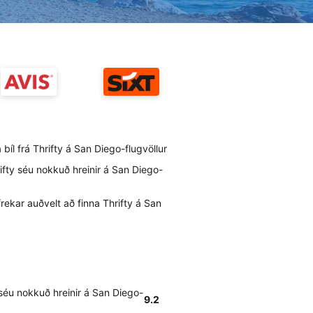
a bíl frá Thrifty á San Diego-flugvöllur
rifty séu nokkuð hreinir á San Diego-
rekar auðvelt að finna Thrifty á San
y séu nokkuð hreinir á San Diego-
9.2