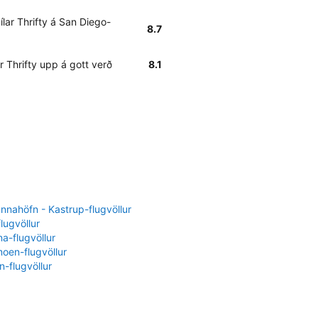
lar Thrifty á San Diego-
8.7
Thrifty upp á gott verð
8.1
nahöfn - Kastrup-flugvöllur
flugvöllur
a-flugvöllur
oen-flugvöllur
-flugvöllur