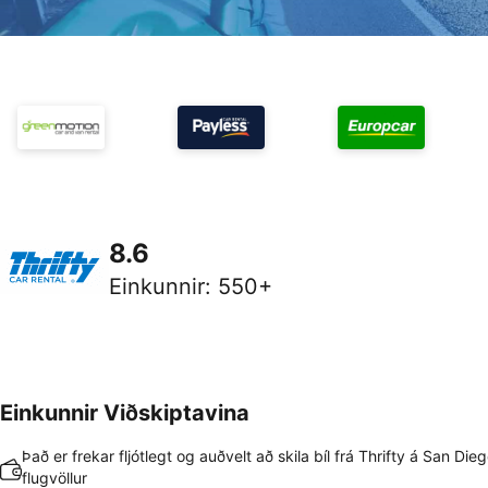
8.6
Einkunnir
:
550+
Einkunnir Viðskiptavina
Það er frekar fljótlegt og auðvelt að skila bíl frá Thrifty á San Die
flugvöllur