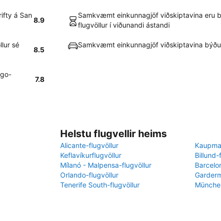
rifty á San
Samkvæmt einkunnagjöf viðskiptavina eru bí
8.9
flugvöllur í viðunandi ástandi
llur sé
Samkvæmt einkunnagjöf viðskiptavina býður 
8.5
ego-
7.8
Helstu flugvellir heims
Alicante-flugvöllur
Kaupman
Keflavíkurflugvöllur
Billund-
Mílanó - Malpensa-flugvöllur
Barcelon
Orlando-flugvöllur
Garderm
Tenerife South-flugvöllur
München