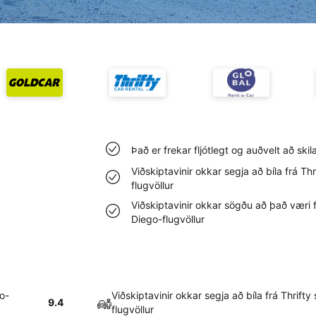
Það er frekar fljótlegt og auðvelt að skil
Viðskiptavinir okkar segja að bíla frá Th
flugvöllur
Viðskiptavinir okkar sögðu að það væri f
Diego-flugvöllur
go-
Viðskiptavinir okkar segja að bíla frá Thrift
9.4
flugvöllur