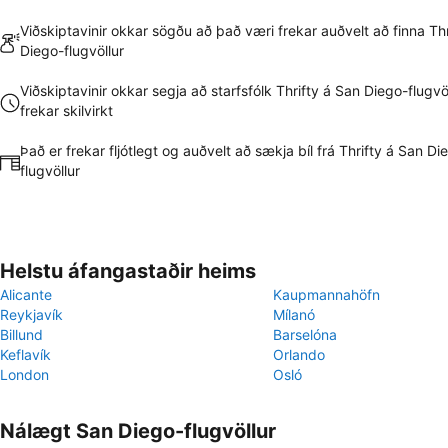
Viðskiptavinir okkar sögðu að það væri frekar auðvelt að finna Th
Diego-flugvöllur
Viðskiptavinir okkar segja að starfsfólk Thrifty á San Diego-flugvö
frekar skilvirkt
Það er frekar fljótlegt og auðvelt að sækja bíl frá Thrifty á San Di
flugvöllur
Helstu áfangastaðir heims
Alicante
Kaupmannahöfn
Reykjavík
Mílanó
Billund
Barselóna
Keflavík
Orlando
London
Osló
Nálægt San Diego-flugvöllur