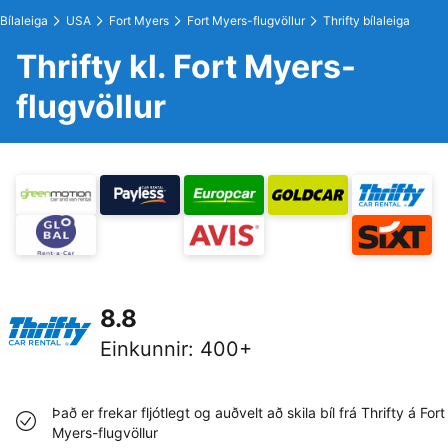
Bílaleiga
USA
Fort Myers
Fort Myers-flugvöllur
Thrifty bílaleiga
Thrifty kl. Fort Myers-
flugvöllur
8.8
Einkunnir
:
400+
Það er frekar fljótlegt og auðvelt að skila bíl frá Thrifty á Fort
Myers-flugvöllur