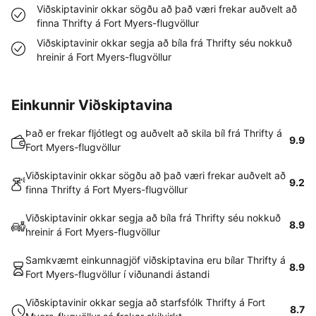
Viðskiptavinir okkar sögðu að það væri frekar auðvelt að
finna Thrifty á Fort Myers-flugvöllur
Viðskiptavinir okkar segja að bíla frá Thrifty séu nokkuð
hreinir á Fort Myers-flugvöllur
Einkunnir Viðskiptavina
Það er frekar fljótlegt og auðvelt að skila bíl frá Thrifty á
9.9
Fort Myers-flugvöllur
Viðskiptavinir okkar sögðu að það væri frekar auðvelt að
9.2
finna Thrifty á Fort Myers-flugvöllur
Viðskiptavinir okkar segja að bíla frá Thrifty séu nokkuð
8.9
hreinir á Fort Myers-flugvöllur
Samkvæmt einkunnagjöf viðskiptavina eru bílar Thrifty á
8.9
Fort Myers-flugvöllur í viðunandi ástandi
Viðskiptavinir okkar segja að starfsfólk Thrifty á Fort
8.7