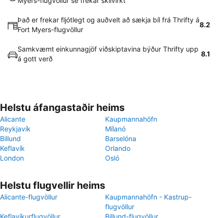
Myers-flugvöllur sé frekar skilvirkt
Það er frekar fljótlegt og auðvelt að sækja bíl frá Thrifty á
8.2
Fort Myers-flugvöllur
Samkvæmt einkunnagjöf viðskiptavina býður Thrifty upp
8.1
á gott verð
Helstu áfangastaðir heims
Alicante
Kaupmannahöfn
Reykjavík
Mílanó
Billund
Barselóna
Keflavík
Orlando
London
Osló
Helstu flugvellir heims
Alicante-flugvöllur
Kaupmannahöfn - Kastrup-
flugvöllur
Keflavíkurflugvöllur
Billund-flugvöllur