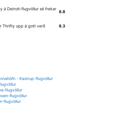
y á Detroit-flugvöllur sé frekar
8.8
Thrifty upp á gott verð
8.3
nahöfn - Kastrup-flugvöllur
flugvöllur
a-flugvöllur
oen-flugvöllur
-flugvöllur