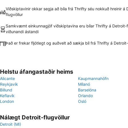
Viðskiptavinir okkar segja að bíla frá Thrifty séu nokkuð hreinir á 
flugvöllur
Samkvæmt einkunnagjöf viðskiptavina eru bílar Thrifty á Detroit-fl
viðunandi ástandi
Það er frekar fljótlegt og auðvelt að sækja bíl frá Thrifty á Detroit-
Helstu áfangastaðir heims
Alicante
Kaupmannahöfn
Reykjavík
Mílanó
Billund
Barselóna
Keflavík
Orlando
London
Osló
Nálægt Detroit-flugvöllur
Detroit (MI)