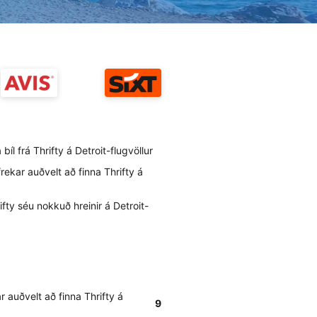
 bíl frá Thrifty á Detroit-flugvöllur
rekar auðvelt að finna Thrifty á
ifty séu nokkuð hreinir á Detroit-
 auðvelt að finna Thrifty á
9