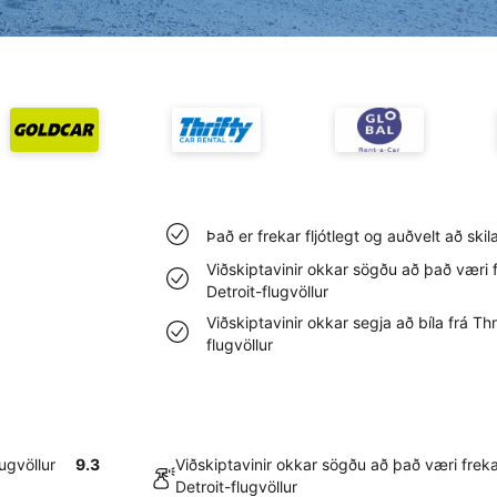
Það er frekar fljótlegt og auðvelt að skila
Viðskiptavinir okkar sögðu að það væri f
Detroit-flugvöllur
Viðskiptavinir okkar segja að bíla frá Thr
flugvöllur
lugvöllur
9.3
Viðskiptavinir okkar sögðu að það væri frekar
Detroit-flugvöllur