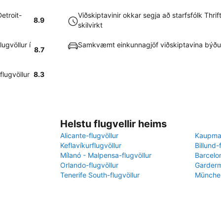
Detroit-
Viðskiptavinir okkar segja að starfsfólk Thrift
8.9
skilvirkt
ugvöllur í
Samkvæmt einkunnagjöf viðskiptavina býður 
8.7
flugvöllur
8.3
Helstu flugvellir heims
Alicante-flugvöllur
Kaupman
Keflavíkurflugvöllur
Billund-
Mílanó - Malpensa-flugvöllur
Barcelon
Orlando-flugvöllur
Garderm
Tenerife South-flugvöllur
München