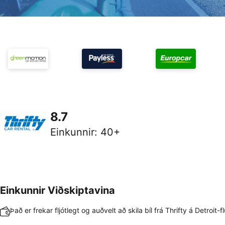
8.7
Einkunnir
:
40+
Einkunnir Viðskiptavina
Það er frekar fljótlegt og auðvelt að skila bíl frá Thrifty á Detroit-f