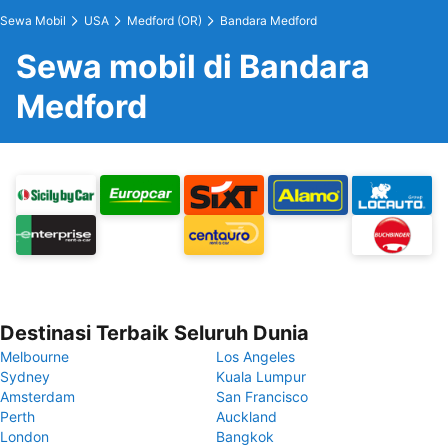
Sewa Mobil
USA
Medford (OR)
Bandara Medford
Sewa mobil di Bandara
Medford
Destinasi Terbaik Seluruh Dunia
Melbourne
Los Angeles
Sydney
Kuala Lumpur
Amsterdam
San Francisco
Perth
Auckland
London
Bangkok