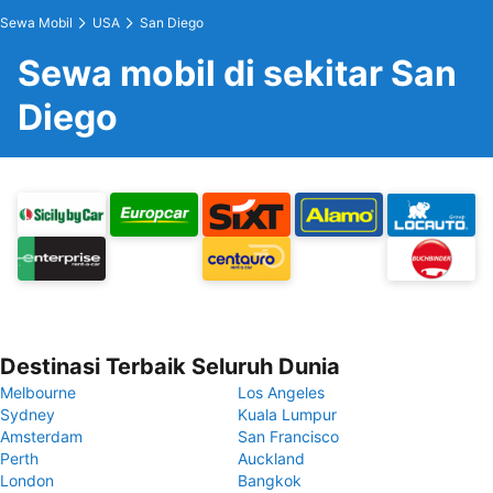
Sewa Mobil
USA
San Diego
Sewa mobil di sekitar San
Diego
Destinasi Terbaik Seluruh Dunia
Melbourne
Los Angeles
Sydney
Kuala Lumpur
Amsterdam
San Francisco
Perth
Auckland
London
Bangkok