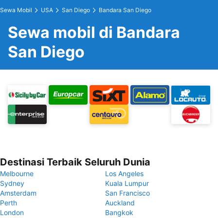
Sewa Mobil
USA
San Diego
Bandara San Diego
Sewa mobil di Bandara
San Diego
Destinasi Terbaik Seluruh Dunia
Melbourne
Los Angeles
Sydney
Kuala Lumpur
Amsterdam
San Francisco
Perth
Auckland
London
Bangkok