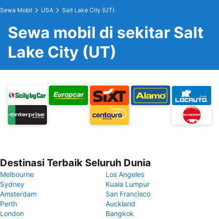
Sewa Mobil
USA
Salt Lake City (UT)
Sewa mobil di sekitar Salt
Lake City (UT)
Destinasi Terbaik Seluruh Dunia
Melbourne
Los Angeles
Sydney
Kuala Lumpur
Amsterdam
San Francisco
Perth
Auckland
London
Bangkok