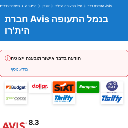
השכרת רכב Avis
נמל התעופה הית'רו
לונדון
בריטניה
השכרת רכבים
חברת Avis בנמל התעופה
הית'רו
הודעה בדבר אישור תובענה ייצוגית
מידע נוסף
8.3