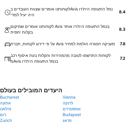
לקוחותנו אומרים שצוות העובדים בAvis נמל התעופה הית'רו
8.4
היה יעיל למדי
לקוחותנו אומרים שמיקום Avis בנמל התעופה הית'רו אותר
8.3
בקלות יחסית
7.8
על פי דירוג לקוחות, חברת Avis מעניקה תמורה הולמת למחיר
לקוחות התרשמו לטובה מהמהירות והקלות בעת איסוף רכב
7.2
מAvis בנמל התעופה הית'רו
היעדים המובילים בעולם
Bucharest
Vienna
לרנקה
אתונה
אמסטרדם
מילאנו
Budapest
רום
פראג
Zurich