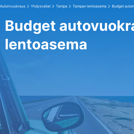
Autonvuokraus
Yhdysvallat
Tampa
Tampan lentoasema
Budget auto
Budget autovuok
lentoasema