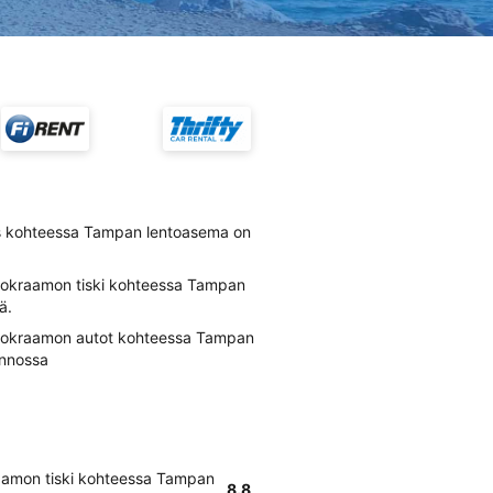
s kohteessa Tampan lentoasema on
okraamon tiski kohteessa Tampan
ä.
uokraamon autot kohteessa Tampan
unnossa
amon tiski kohteessa Tampan
8.8