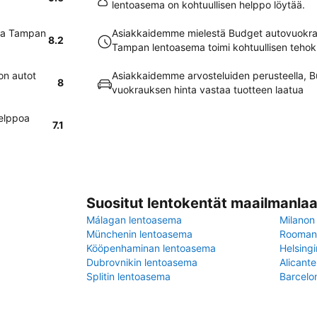
lentoasema on kohtuullisen helppo löytää.
sa Tampan
Asiakkaidemme mielestä Budget autovuokra
8.2
Tampan lentoasema toimi kohtuullisen tehok
on autot
Asiakkaidemme arvosteluiden perusteella,
8
vuokrauksen hinta vastaa tuotteen laatua
elppoa
7.1
Suositut lentokentät maailmanlaa
Málagan lentoasema
Milanon
Münchenin lentoasema
Rooman 
Kööpenhaminan lentoasema
Helsing
Dubrovnikin lentoasema
Alicant
Splitin lentoasema
Barcelo