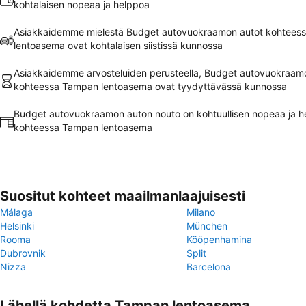
kohtalaisen nopeaa ja helppoa
Asiakkaidemme mielestä Budget autovuokraamon autot kohtees
lentoasema ovat kohtalaisen siistissä kunnossa
Asiakkaidemme arvosteluiden perusteella, Budget autovuokraam
kohteessa Tampan lentoasema ovat tyydyttävässä kunnossa
Budget autovuokraamon auton nouto on kohtuullisen nopeaa ja h
kohteessa Tampan lentoasema
Suositut kohteet maailmanlaajuisesti
Málaga
Milano
Helsinki
München
Rooma
Kööpenhamina
Dubrovnik
Split
Nizza
Barcelona
Lähellä kohdetta Tampan lentoasema