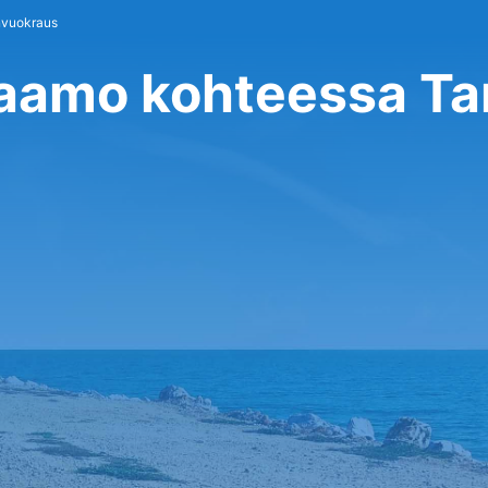
nvuokraus
raamo kohteessa T