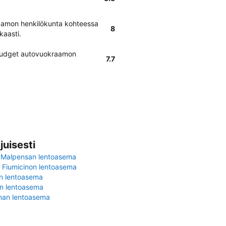
amon henkilökunta kohteessa
8
kaasti.
 Budget autovuokraamon
7.7
juisesti
 Malpensan lentoasema
Fiumicinon lentoasema
in lentoasema
en lentoasema
nan lentoasema