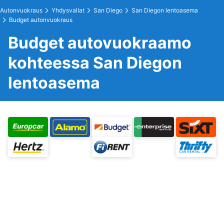
Autonvuokraus
Yhdysvallat
San Diego
San Diegon lentoasema
Budget autonvuokraus
Budget autovuokraamo
kohteessa San Diegon
lentoasema