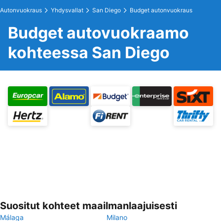
Autonvuokraus
Yhdysvallat
San Diego
Budget autonvuokraus
Budget autovuokraamo
kohteessa San Diego
Suositut kohteet maailmanlaajuisesti
Málaga
Milano