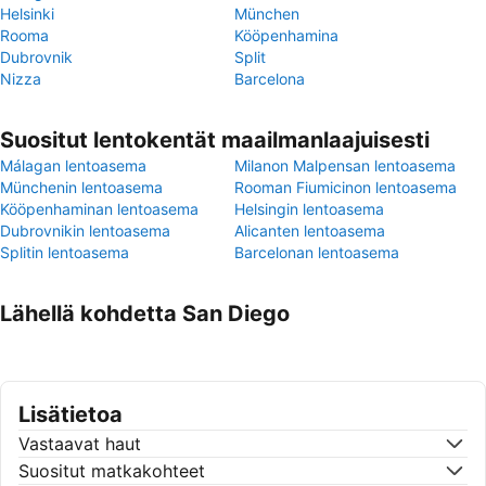
Helsinki
München
Rooma
Kööpenhamina
Dubrovnik
Split
Nizza
Barcelona
Suositut lentokentät maailmanlaajuisesti
Málagan lentoasema
Milanon Malpensan lentoasema
Münchenin lentoasema
Rooman Fiumicinon lentoasema
Kööpenhaminan lentoasema
Helsingin lentoasema
Dubrovnikin lentoasema
Alicanten lentoasema
Splitin lentoasema
Barcelonan lentoasema
Lähellä kohdetta San Diego
Lisätietoa
Vastaavat haut
Suositut matkakohteet