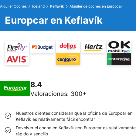
Alquiler Coches
Iceland
Keflavík
Alquiler de coches en Europcar
Europcar en Keflavík
8.4
Valoraciones
:
300+
Nuestros clientes consideran que la oficina de Europcar en
Keflavík es relativamente fácil encontrar
Devolver el coche en Keflavík con Europcar es relativamente
rápido y sencillo