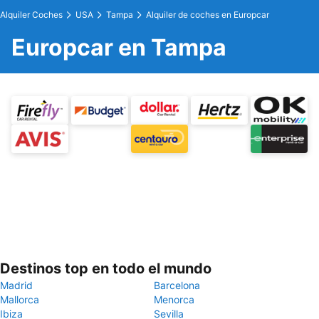
Alquiler Coches
USA
Tampa
Alquiler de coches en Europcar
Europcar en Tampa
Destinos top en todo el mundo
Madrid
Barcelona
Mallorca
Menorca
Ibiza
Sevilla