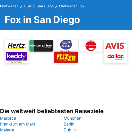
Mietwagen
USA
San Diego
Mietwagen Fox
Fox in San Diego
Die weltweit beliebtesten Reiseziele
Mallorca
München
Frankfurt am Main
Berlin
Málaga
Dublin