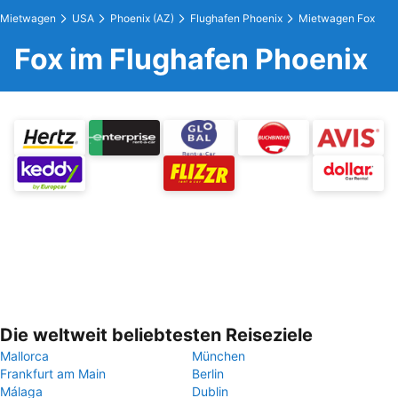
Mietwagen
USA
Phoenix (AZ)
Flughafen Phoenix
Mietwagen Fox
Fox im Flughafen Phoenix
Die weltweit beliebtesten Reiseziele
Mallorca
München
Frankfurt am Main
Berlin
Málaga
Dublin