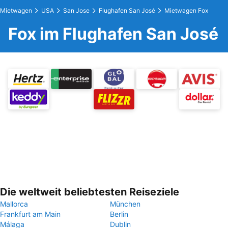
Mietwagen
USA
San Jose
Flughafen San José
Mietwagen Fox
Fox im Flughafen San José
Die weltweit beliebtesten Reiseziele
Mallorca
München
Frankfurt am Main
Berlin
Málaga
Dublin