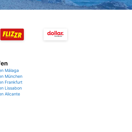
fen
en Málaga
fen München
en Frankfurt
en Lissabon
en Alicante