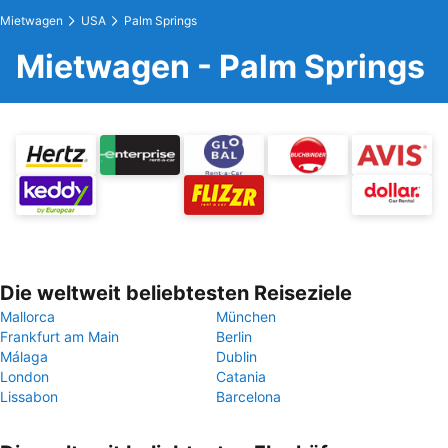
Mietwagen
USA
Palm Springs
Mietwagen - Palm Springs
Die weltweit beliebtesten Reiseziele
Mallorca
München
Frankfurt am Main
Berlin
Málaga
Dublin
London
Catania
Lissabon
Barcelona