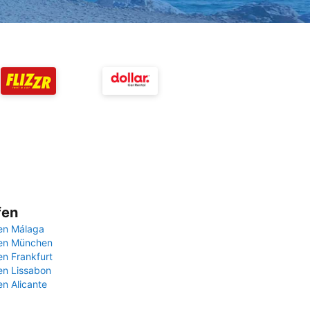
fen
en Málaga
fen München
en Frankfurt
en Lissabon
en Alicante