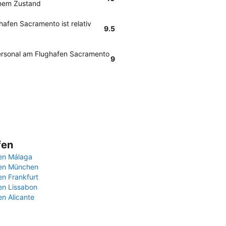
nem Zustand
afen Sacramento ist relativ
9.5
ersonal am Flughafen Sacramento
9
fen
en Málaga
fen München
en Frankfurt
en Lissabon
en Alicante