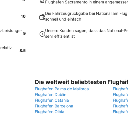
Flughafen Sacramento in einem angemesse
Die Fahrzeugrückgabe bei National am Flugh
10
schnell und einfach
s-Leistungs-
Unsere Kunden sagen, dass das National-P
9
sehr effizient ist
relativ
8.5
Die weltweit beliebtesten Flughä
Flughafen Palma de Mallorca
Flughaf
Flughafen Dublin
Flugha
Flughafen Catania
Flughaf
Flughafen Barcelona
Flughaf
Flughafen Olbia
Flughaf