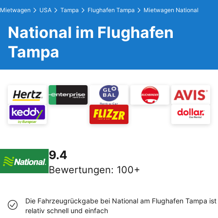
Mietwagen
USA
Tampa
Flughafen Tampa
Mietwagen National
National im Flughafen
Tampa
9.4
Bewertungen
:
100+
Die Fahrzeugrückgabe bei National am Flughafen Tampa ist
relativ schnell und einfach