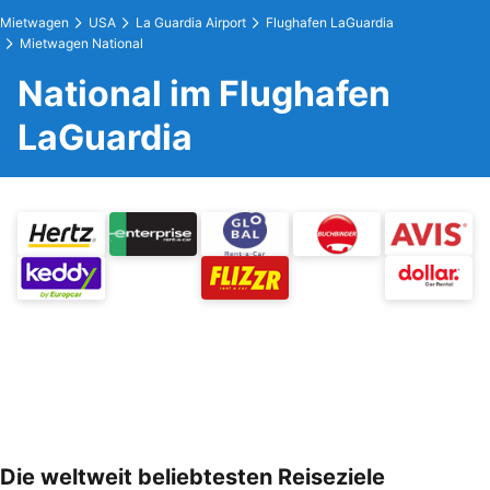
Mietwagen
USA
La Guardia Airport
Flughafen LaGuardia
Mietwagen National
National im Flughafen
LaGuardia
Die weltweit beliebtesten Reiseziele