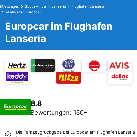
Mietwagen
South Africa
Lanseria
Flughafen Lanseria
Mietwagen Europcar
Europcar im Flughafen
Lanseria
8.8
Bewertungen
:
150+
Die Fahrzeugrückgabe bei Europcar am Flughafen Lanseria