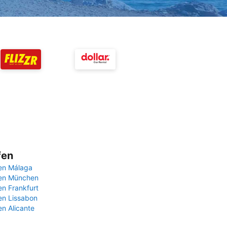
fen
en Málaga
fen München
en Frankfurt
en Lissabon
en Alicante