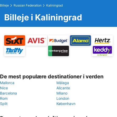
Billeje
Russian Federation
Kaliningrad
Billeje i Kaliningrad
De mest populære destinationer i verden
Mallorca
Málaga
Nice
Alicante
Barcelona
Milano
Rom
London
Split
København