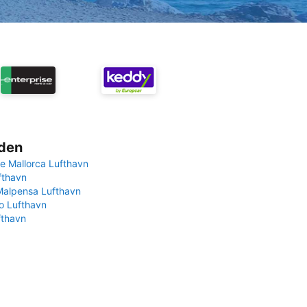
rden
e Mallorca Lufthavn
fthavn
Malpensa Lufthavn
 Lufthavn
fthavn