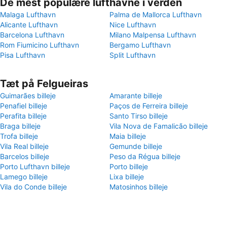
De mest populære lufthavne i verden
Malaga Lufthavn
Palma de Mallorca Lufthavn
Alicante Lufthavn
Nice Lufthavn
Barcelona Lufthavn
Milano Malpensa Lufthavn
Rom Fiumicino Lufthavn
Bergamo Lufthavn
Pisa Lufthavn
Split Lufthavn
Tæt på Felgueiras
Guimarães billeje
Amarante billeje
Penafiel billeje
Paços de Ferreira billeje
Perafita billeje
Santo Tirso billeje
Braga billeje
Vila Nova de Famalicão billeje
Trofa billeje
Maia billeje
Vila Real billeje
Gemunde billeje
Barcelos billeje
Peso da Régua billeje
Porto Lufthavn billeje
Porto billeje
Lamego billeje
Lixa billeje
Vila do Conde billeje
Matosinhos billeje