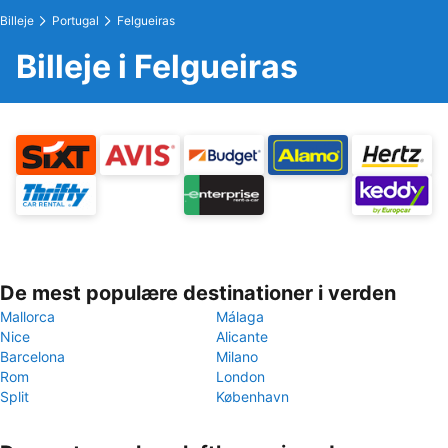
Billeje
Portugal
Felgueiras
Billeje i Felgueiras
De mest populære destinationer i verden
Mallorca
Málaga
Nice
Alicante
Barcelona
Milano
Rom
London
Split
København